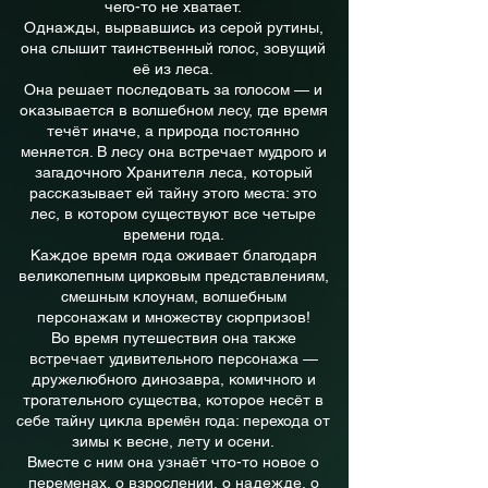
чего-то не хватает.
Однажды, вырвавшись из серой рутины,
она слышит таинственный голос, зовущий
её из леса.
Она решает последовать за голосом — и
оказывается в волшебном лесу, где время
течёт иначе, а природа постоянно
меняется. В лесу она встречает мудрого и
загадочного Хранителя леса, который
рассказывает ей тайну этого места: это
лес, в котором существуют все четыре
времени года.
Каждое время года оживает благодаря
великолепным цирковым представлениям,
смешным клоунам, волшебным
персонажам и множеству сюрпризов!
Во время путешествия она также
встречает удивительного персонажа —
дружелюбного динозавра, комичного и
трогательного существа, которое несёт в
себе тайну цикла времён года: перехода от
зимы к весне, лету и осени.
Вместе с ним она узнаёт что-то новое о
переменах, о взрослении, о надежде, о