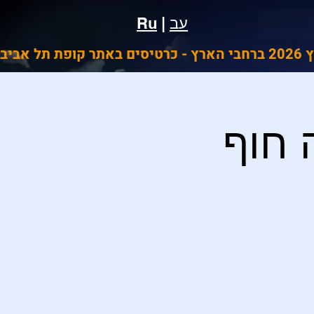
עב
|
Ru
ביב
 חוף