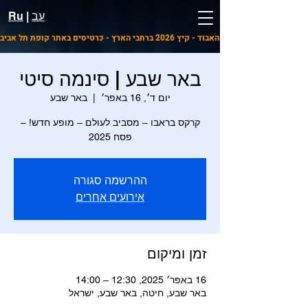
עב
|
Ru
ו הרפתקאות היער האבוד - קיץ 2026 ברחבי הארץ - כרטיסים באתר קופת תל אביב
באר שבע | סינמה סיטי
יום ד׳, 16 באפר׳
  |  
באר שבע
קרקס בראבו – מסביב לעולם – מופע חדש! –
פסח 2025
ההרשמה סגורה
אירועים אחרים
זמן ומיקום
16 באפר׳ 2025, 12:30 – 14:00
באר שבע, חיטה, באר שבע, ישראל