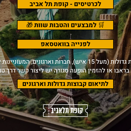
לכרטיסים - קופת תל אביב
🛒 למבצעים והטבות שוות 🎁
לפנייה בוואטסאפ
קבוצות גדולות (מעל 15 איש), חברות וארגונים, המעוניינ
ראבו או להזמין הופעה סגורה יש ליצור קשר דרך טו
לתיאום קבוצות גדולות וארגונים