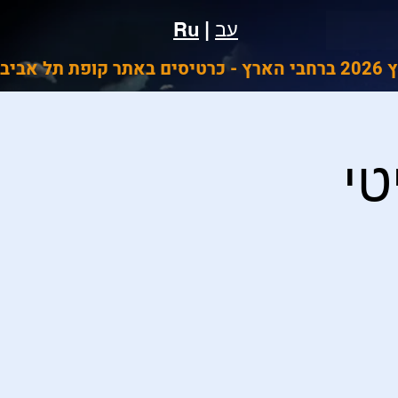
עב
|
Ru
ביב
טי