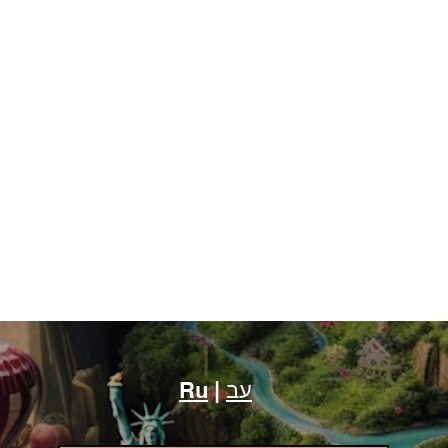
עב
|
Ru