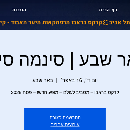
דף הבית
הטבות
קרקס בראבו הרפתקאות היער האבוד - קיץ 2026 ברחבי הארץ - כרטיסים באתר קופת תל א
 שבע | סינמה סי
יום ד׳, 16 באפר׳
  |  
באר שבע
קרקס בראבו – מסביב לעולם – מופע חדש! – פסח 2025
ההרשמה סגורה
אירועים אחרים